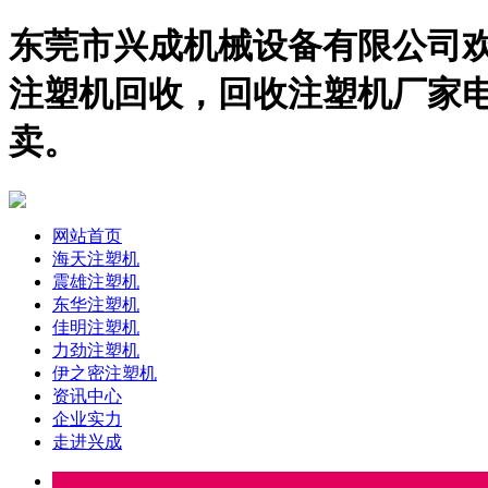
东莞市兴成机械设备有限公司欢
注塑机回收，回收注塑机厂家
卖。
网站首页
海天注塑机
震雄注塑机
东华注塑机
佳明注塑机
力劲注塑机
伊之密注塑机
资讯中心
企业实力
走进兴成