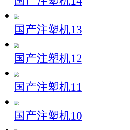
国产注塑机14
国产注塑机13
国产注塑机12
国产注塑机11
国产注塑机10