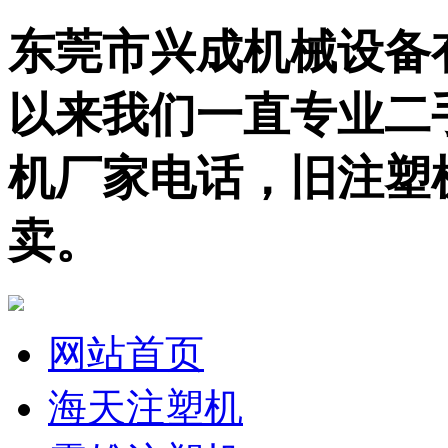
东莞市兴成机械设备
以来我们一直专业二
机厂家电话，旧注塑
卖。
网站首页
海天注塑机