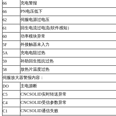
充电警报
66
PN电压低下
66
伺服电源过电压
62
回生电流过电流(软件感知）
61
功率模块异常
60
外接触器未入力
5F
充电电阻过热
5A
补助回生抵抗过热
59
放热片温度过热
58
伺服放大器警报内容：
主电源断
DO
CNCSOLID实时转送异常
C5
CNCSOLID受信参数异常
C4
CNCSOLID通信失败
C1