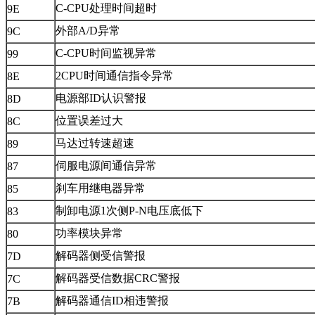
C-CPU处理时间超时
9E
外部A/D异常
9C
C-CPU时间监视异常
99
2CPU时间通信指令异常
8E
电源部ID认识警报
8D
位置误差过大
8C
马达过转速超速
89
伺服电源间通信异常
87
刹车用继电器异常
85
制卸电源1次侧P-N电压底低下
83
功率模块异常
80
解码器侧受信警报
7D
解码器受信数据CRC警报
7C
解码器通信ID相违警报
7B