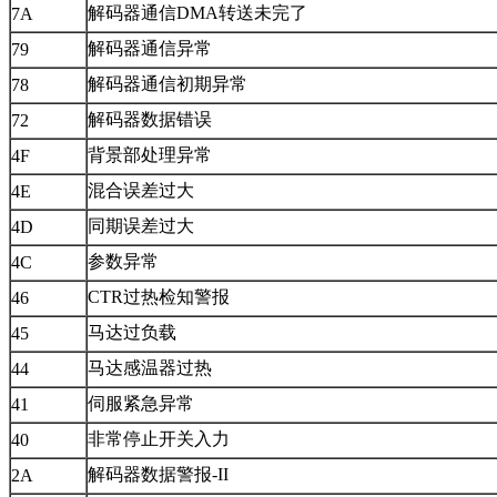
解码器通信DMA转送未完了
7A
解码器通信异常
79
解码器通信初期异常
78
解码器数据错误
72
背景部处理异常
4F
混合误差过大
4E
同期误差过大
4D
参数异常
4C
CTR过热检知警报
46
马达过负载
45
马达感温器过热
44
伺服紧急异常
41
非常停止开关入力
40
解码器数据警报-II
2A